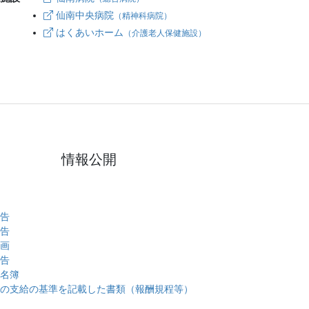
仙南中央病院
（精神科病院）
はくあいホーム
（介護老人保健施設）
情報公開
告
告
画
告
名簿
の支給の基準を記載した書類（報酬規程等）