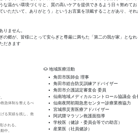
うな温かい環境づくりと、質の高いケアを提供できるよう日々努めてお
ていただいて、ありがとう」というお言葉を頂戴することがあり、それ
ありません。
ぎの郷が、皆様にとって安らぎと尊厳に満ちた「第二の我が家」となれ
ただきます
地域医療活動
角田市医師会 理事
角田市総合防災訓練アドバイザー
角田市介護認定審査会 委員
仙南地域メディカルコントロール協議会 会
験。
仙南夜間初期急患センター診療業務協力
の救急体制を整えるべ
宮城県災害医療アドバイザー
繋げる実績を残し、救
阿武隈マラソン救護面指導
学校医（健診・委員会等での助言）
表彰される。
産業医（社員健診）
活動中。