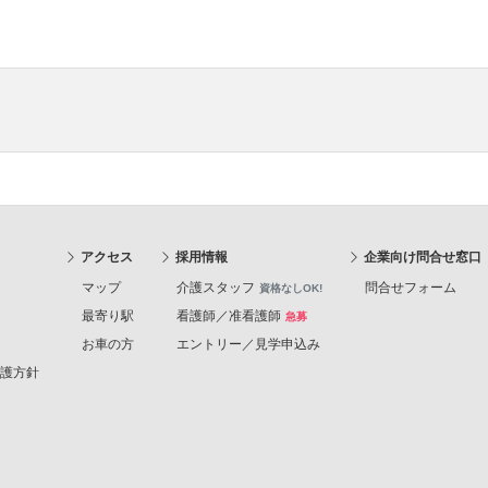
アクセス
採用情報
企業向け問合せ窓口
マップ
介護スタッフ
問合せフォーム
資格なしOK!
最寄り駅
看護師／准看護師
急募
お車の方
エントリー／見学申込み
護方針