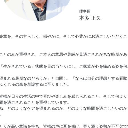
理事長
本多 正久
終章を、その方らしく、穏やかに、そして心豊かにお過ごしいただくこ
ことのみが重視され、ご本人の意思や尊厳が見過ごされがちな時期があ
「生かされている」状態を目の当たりにし、ご家族が心を痛める姿を何
望まれる最期なのだろうか」と自問し、「ならば自分の理想とする看取
ふくじゅの森を創設するに至りました。
皆様が日々の生活の中で喜びや楽しみを感じられること、そして何より
間を過ごされることを重視しています。
ね、どのようなケアを望まれるのか、どのような時間を過ごしたいのか
。
とりが高い意識を持ち、皆様の声に耳を傾け、寄り添う姿勢が不可欠で