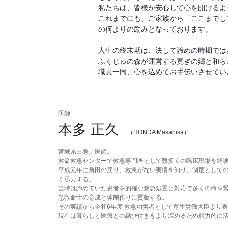
私たちは、皆様が安心して心を開けるよ
これまでにも、ご家族から「ここまでし
の何よりの励みとなっております。
人生の終末期は、決して諦めの時期では
ふくじゅの森が運営する寛ぎの郷と和ら
職員一同、心を込めてお手伝いさせてい
医師
本多 正久
（HONDA Masahisa）
宮城県出身／医師。
救命救急センターで救急専門医として数多くの臨床現場を経
平成元年に角田の戻り、救急がない実情を知り、制度として
く尽力する。
当時は諦めていた患者を的確な救急処置と対応で多くの命を
急救命士の育成と体制作りに貢献する。
その実績から令和6年度 救急功労者として厚生労働大臣より
現在は暮らしと医療との結び付きをより深めるため精力的に