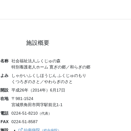
施設概要
名称
社会福祉法人ふくじゅの森
特別養護老人ホーム 寛ぎの郷／和らぎの郷
よみ
しゃかいふくしほうじん ふくじゅのもり
くつろぎのさと／やわらぎのさと
開設
平成26年（2014年）6月17日
所在地
〒981-1524
宮城県角田市岡字駅前北1-1
電話
0224-51-8210
（代表）
FAX
0224-51-8587
連施設
仙南病院
（総合病院）