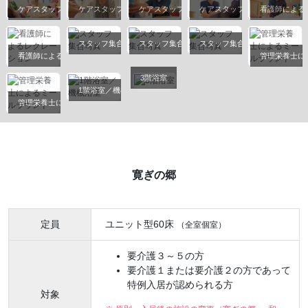
ケアスタッフ
ケアスタッフ
ケアスタッフ
ケアスタッフ
看護師による
スタッフ集合写真
スタッフ集合写真
スタッフ集合写真
看護師によるレクレーション
管理栄養士に
3階浴室
1階浴室／機械浴室
管理栄養士によるミールラウンド
寛ぎの郷
定員
ユニット型60床
（全室個室）
要介護３～５の方
要介護１または要介護２の方であって
特例入居が認められる方
対象