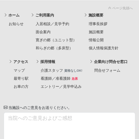
ページ先頭へ
ホーム
ご利用案内
施設概要
お知らせ
入居相談／見学予約
理事長挨拶
面会案内
施設概要
寛ぎの郷（ユニット型）
情報公開
和らぎの郷（多床型）
個人情報保護方針
アクセス
採用情報
企業向け問合せ窓口
マップ
介護スタッフ
問合せフォーム
資格なしOK!
最寄り駅
看護師／准看護師
急募
お車の方
エントリー／見学申込み
当施設へのご意見をお送りください。